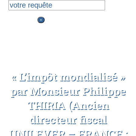
Rechercher
×
« L’impôt mondialisé »
par Monsieur Philippe
THIRIA (Ancien
directeur fiscal
UNILEVER – FRANCE ;