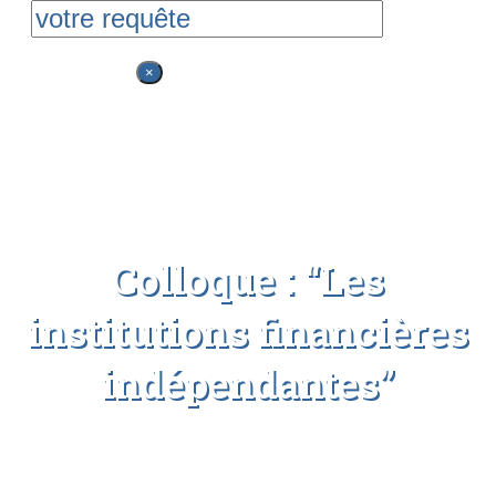
Rechercher
×
Colloque : “Les
institutions financières
indépendantes”