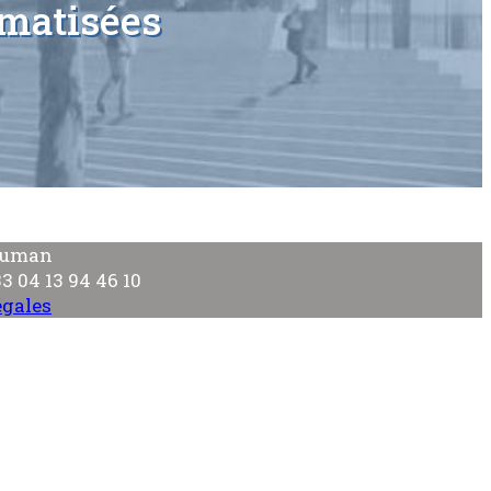
rmatisées
chuman
 04 13 94 46 10
égales