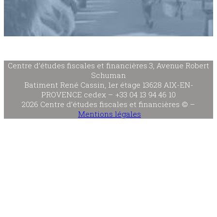
Centre d’études fiscales et financières 3, Avenue Robert
Schuman
Batiment René Cassin, 1er étage 13628 AIX-EN-
PROVENCE cedex – +33 04 13 94 46 10
2026 Centre d’études fiscales et financières © –
Mentions légales